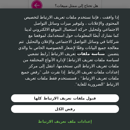
هل تحتاج إلى ممثل مبيعات؟
إذا وافقت ، فإننا نستخدم ملفات تعريف الارتباط لتخصيص
المحتوى والإعلانات ، ولتوفير ميزات وسائل التواصل
إلتحقي بنا كعضوة
الاجتماعي ولتحليل حركة استعمال الموقع الالكتروني لدينا.
كما نشارك أيضًا المعلومات حول استخدامك لموقعنا مع
شركائنا في وسائل التواصل الاجتماعي والإعلان والتحليل. تتم
معالجة جميع البيانات وفقًا لإشعار الخصوصية الخاص بنا والذي
يتضمن
سياسة ملفات
تعريف الارتباط [رابط تشعبي
© 2021 Avon Cosmetics
الشروط والأحكام
خصوصية لموقع
لسياسة ملفات تعريف الارتباط] لإدارة الأنواع المختلفة من
ايفون
Cookie-Policy
ملفات تعريف الارتباط التي نستخدمها، انتقل إلى مركز
ايفون حول العالم
إعدادات ملفات تعريف الارتباط. إذا نقرت على "رفض جميع
ملفات تعريف الارتباط" ، فسنستخدم فقط ملفات تعريف
الارتباط "الضرورية للغاية".
قبول ملفات تعريف الارتباط كلها
رفض الكل
إعدادات ملف تعريف الارتباط