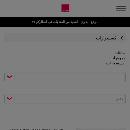
موقع ايفون
العديد من المفاجأت في انتظاركم >>
إكسسوارات
ساعات
مجوهرات
إكسسوارات
إختر