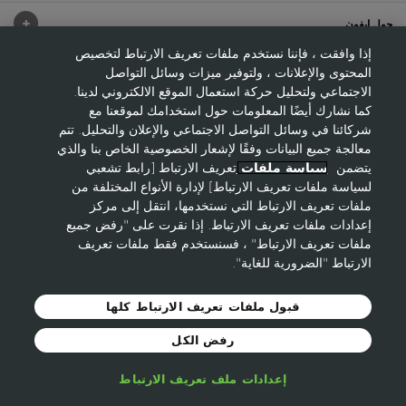
حول ايفون
إذا وافقت ، فإننا نستخدم ملفات تعريف الارتباط لتخصيص
مساعدة
المحتوى والإعلانات ، ولتوفير ميزات وسائل التواصل
الاجتماعي ولتحليل حركة استعمال الموقع الالكتروني لدينا.
كما نشارك أيضًا المعلومات حول استخدامك لموقعنا مع
شركائنا في وسائل التواصل الاجتماعي والإعلان والتحليل. تتم
هل تحتاج إلى ممثل مبيعات؟
معالجة جميع البيانات وفقًا لإشعار الخصوصية الخاص بنا والذي
يتضمن
سياسة ملفات
تعريف الارتباط [رابط تشعبي
لسياسة ملفات تعريف الارتباط] لإدارة الأنواع المختلفة من
ملفات تعريف الارتباط التي نستخدمها، انتقل إلى مركز
إلتحقي بنا كعضوة
إعدادات ملفات تعريف الارتباط. إذا نقرت على "رفض جميع
ملفات تعريف الارتباط" ، فسنستخدم فقط ملفات تعريف
الارتباط "الضرورية للغاية".
© 2021 Avon Cosmetics
الشروط والأحكام
قبول ملفات تعريف الارتباط كلها
خصوصية لموقع
ايفون
Cookie-Policy
رفض الكل
ايفون حول العالم
إعدادات ملف تعريف الارتباط