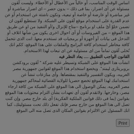
اساس الوقت المناسب، أو خالياً من الأعطال أو الأخطاء. وليست آﭭون
مسئولة عن أى اضرار، بما فى ذلك – بدون حصر – اى اضرار مباشرة أو
غير مباشرة أو عارضة أو خاصة أو تبعية، وتكون ناشئة عن استخدام أو عن
عدم القدرة على استخدام موقع آﭭون على الشبكة. ولا تستطيع آﭭون ان
تضمن خلوّ أىّ ملف او برنامج –متاح للإنزال و/أو التنفيذ من او عن طريق
هذا الموقع – من الفيروسات أو أى احوال اخرى يكون من شأنها اتلاف أو
التدخل فى بيانات أو أجهزة أو برمجيات قد تستخدم معها. انت الذى تتحمل
كافة مخاطر استخدام كافة البرامج والملفات على هذا الموقع، ككم انك
تُخلى آﭭون تماماً من اى مسئولية عن اى تبعات لهذا الاستخدام.
القانون الواجب التطبيق .... يعاد النظر فيه
انشأت هذا الموقع على الشبكة وتسيطر عليه شركة " آﭭون برودكشن
بروبريتارى ليمتد". ويخضع استخدام هذا الموقع لقوانين جمهورية مصر
العربيه، ويكون التفسير والتنفيذ بمقتضاها. وأى منازعات تنشأ عن
استخدامك لهذا الموقع تخضع حصريا للولاية القضائية لمحاكم جمهورية
مصر العربيه. يمكن الوصول الى هذا الموقع على الشبكة من كافة ارجاء
مصر، وخارجها. ولاتقدم آﭭون أى تعهدات بشأن التزام محتويات هذا الموقع
بقوانين (بما فى ذلك قوانين الملكية الفكرية) أى بلد خارج مصر. وإن كنت
تصل الى هذا الموقع من خارج مصر فإنك تفعل ذلك تحت مسئوليتك، كما
انك المسئول عن الالتزام بقوانين المكان الذى تصل منه الى الموقع