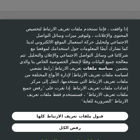
إذا وافقت ، فإننا نستخدم ملفات تعريف الارتباط لتخصيص
حول ايفون
المحتوى والإعلانات ، ولتوفير ميزات وسائل التواصل
الاجتماعي ولتحليل حركة استعمال الموقع الالكتروني لدينا.
مساعدة
كما نشارك أيضًا المعلومات حول استخدامك لموقعنا مع
شركائنا في وسائل التواصل الاجتماعي والإعلان والتحليل. تتم
معالجة جميع البيانات وفقًا لإشعار الخصوصية الخاص بنا والذي
يتضمن
سياسة ملفات
تعريف الارتباط [رابط تشعبي
هل تحتاج إلى ممثل مبيعات؟
لسياسة ملفات تعريف الارتباط] لإدارة الأنواع المختلفة من
ملفات تعريف الارتباط التي نستخدمها، انتقل إلى مركز
إعدادات ملفات تعريف الارتباط. إذا نقرت على "رفض جميع
ملفات تعريف الارتباط" ، فسنستخدم فقط ملفات تعريف
إلتحقي بنا كعضوة
الارتباط "الضرورية للغاية".
قبول ملفات تعريف الارتباط كلها
رفض الكل
© 2021 Avon Cosmetics
الشروط والأحكام
خصوصية لموقع
ايفون
Cookie-Policy