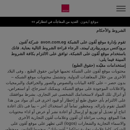
موقع ايفون
العديد من المفاجأت في انتظاركم >>
الشروط والأحكام
تقوم بإدارة موقع آﭭون على الشبكة avon.com.eg
شركة آﭭون
برودكتس بروبربيتارى ليمتد
، الرجاء قراءة الشروط التالية بعناية. فانك
باستخدام موقع آﭭون على الشبكة، توافق على الالتزام بكافة الشروط
المبينة فيما يلى
:
إستخدامات مقيّده (حقوق الطبع
)
محتويات موقع آﭭون على الشبكة تحميها قوانين حقوق الطبع ، وفى البلاد
الأخرى من خلال المعاهدات الدولية. وتشتمل محتويات موقع الشبكه –
بدون حصر – على كافة البيانات والنصوص والصور والجرافيك والبرمجيات
والاعلانات الموجودة على موقع الشبكة. ويمكنك استرجاع، أو استعراض،
أو انزال تلك المواد لاستخدامك الشخصى غير التجارى، بشرط موافقتك
على الالتزام بأى حقوق طبع أو إخطار أو قيود اخرى فى أى مواد من هذا
القبيل تقوم بإنزاله. ومحظور تماماً أى استخداك آخر – بما فى ذلك اعادة
انتاج أو تعديل أو توزيع أو إرسال أو اعادة نشر أو عرض أو اداء محتويات
هذا الموقع. ويجب مراعاة أن آﭭون وعلامات آﭭون التجارية الأخرى
والاسماء التجارية والشعارات (logos) التى تظهر على موقع آﭭون على
الشبكة، كلها علامات تجارية تملكها " آﭭون-إنك"، ويحميها القانون. ومحظور