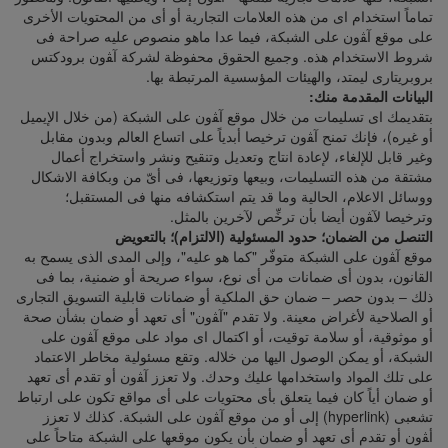
تماماً استخدام اى من هذه العلامات التجارية أو أى من المحتويات الأخرى
على موقع آﭭون على الشبكة، فيما عدا ماهو منصوص عليه صراحة فى
شروط الاستخدام هذه. وجميع الحقوق محفوظة لشركة آﭭون برودكتس
بروبريتارى ليمتد، والهيئات المؤسسية المرتبطة بها.
البيانات المقدمة منك
:
بتقديمك اى تسليمات من خلال موقع آﭭون على الشبكة (من خلال الإيميل
أو غيره)، فإنك تمنح آﭭون ترخيصا أبدياً على اتساع العالم وبدون مقابل
وغير قابل للإلغاء، لإعادة انتاج وتعديل وتنقيح ونشر واستخراج أعمال
مشتقة من هذه التسليمات، وبيعها وتوزيعها، فى أىّ من وبكافة الاشكال
ووسائل الاعلام، الحالية وما قد يتم استكشافه منها فى المستقبل؛
وترخيصا لآﭭون أيضا بأن ترخِّص لآخرين بالمثل.
التنصل من الضمان؛ حدود المسئولية (الالتزام)؛ بالتعويض
موقع آﭭون على الشبكة متوفّر "كما هو عليه"، وإلى المدى الذى يسمح به
القانون، بدون أى ضمانات من أى نوع، سواء صريحة أو ضمنية، بما فى
ذلك – بدون حصر – ضمان حق الملكية أو ضمانات قابلية التسويق التجارى
أو الصلاحية لأغراض معينة. ولا تقدم "آﭭون" أى تعهد أو ضمان بشأن صحة
أو موثوقية، أو سلامة توقيت، أو اكتمال اى مواد على موقع آﭭون على
الشبكة، أو يمكن الوصول اليها من خلاله. وتقع مسئولية مخاطر الاعتماد
على تلك المواد واستخدامها عليك وحدك. ولا تعزز آﭭون أو تقدم أى تعهد
أو ضمان أياً كان فيما يتعلق بأى محتويات على أى مواقع تكون على ارتباط
تشعبى (hyperlink) إلى أو من موقع آﭭون على الشبكة. كذلك لا تعزز
أﭭون أو تقدم أى تعهد أو ضمان بأن يكون موقعها على الشبكة متاحاً على