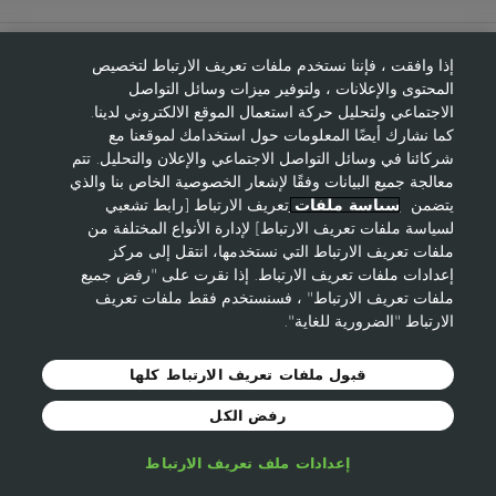
حول ايفون
إذا وافقت ، فإننا نستخدم ملفات تعريف الارتباط لتخصيص
المحتوى والإعلانات ، ولتوفير ميزات وسائل التواصل
مساعدة
الاجتماعي ولتحليل حركة استعمال الموقع الالكتروني لدينا.
كما نشارك أيضًا المعلومات حول استخدامك لموقعنا مع
شركائنا في وسائل التواصل الاجتماعي والإعلان والتحليل. تتم
معالجة جميع البيانات وفقًا لإشعار الخصوصية الخاص بنا والذي
هل تحتاج إلى ممثل مبيعات؟
يتضمن
سياسة ملفات
تعريف الارتباط [رابط تشعبي
لسياسة ملفات تعريف الارتباط] لإدارة الأنواع المختلفة من
ملفات تعريف الارتباط التي نستخدمها، انتقل إلى مركز
إلتحقي بنا كعضوة
إعدادات ملفات تعريف الارتباط. إذا نقرت على "رفض جميع
ملفات تعريف الارتباط" ، فسنستخدم فقط ملفات تعريف
الارتباط "الضرورية للغاية".
قبول ملفات تعريف الارتباط كلها
© 2021 Avon Cosmetics
الشروط والأحكام
خصوصية لموقع
ايفون
رفض الكل
Cookie-Policy
ايفون حول العالم
إعدادات ملف تعريف الارتباط