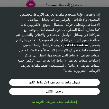
هل تحتاج إلى ممثل مبيعات؟
إذا وافقت ، فإننا نستخدم ملفات تعريف الارتباط لتخصيص
المحتوى والإعلانات ، ولتوفير ميزات وسائل التواصل
إلتحقي بنا كعضوة
الاجتماعي ولتحليل حركة استعمال الموقع الالكتروني لدينا.
كما نشارك أيضًا المعلومات حول استخدامك لموقعنا مع
شركائنا في وسائل التواصل الاجتماعي والإعلان والتحليل. تتم
معالجة جميع البيانات وفقًا لإشعار الخصوصية الخاص بنا والذي
يتضمن
سياسة ملفات
تعريف الارتباط [رابط تشعبي
© 2021 Avon Cosmetics
الشروط والأحكام
خصوصية لموقع
لسياسة ملفات تعريف الارتباط] لإدارة الأنواع المختلفة من
ايفون
Cookie-Policy
ملفات تعريف الارتباط التي نستخدمها، انتقل إلى مركز
ايفون حول العالم
إعدادات ملفات تعريف الارتباط. إذا نقرت على "رفض جميع
ملفات تعريف الارتباط" ، فسنستخدم فقط ملفات تعريف
الارتباط "الضرورية للغاية".
قبول ملفات تعريف الارتباط كلها
رفض الكل
إعدادات ملف تعريف الارتباط